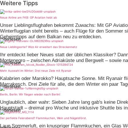
Weitere Tipps
Neue Airline am FKB: GP Aviation hebt ab
Unser Lieblingsflughafen bekommt Zuwachs: Mit GP Aviation 
Winterflugplan steht bereits – auch Flüge für den Sommer 
Geheimtipps auf dem Balkan neu zu entdecken.
eiterlesen
Neue Lieblingsorte? Wizz Air erweitert das Streckennetz
Ihr entdeckt lieber Neues statt der üblichen Klassiker? Da
Montenegro – zwischen Adriaküste und Bergwelt – sowie nac
eiterlesen
Mehr Auswahl im Winter: Drei neue Ziele mit Ryanair
Kalabrien oder Marokko? Hauptsache Sonne. Mit Ryanair fl
Marrakesch. Drei Ziele für alle, die dem Winter ein paar Ta
eiterlesen
Berlin, Berlin: Wir fliegen wieder nach Berlin!
Unglaublich, aber wahr: Sieben Jahre lang gab's keine Direk
Hauptstadt – dreimal pro Woche und inklusive Shuttle bis i
eiterlesen
Der perfekte Feierabend? Flammkuchen, Wein und Nägelsförst.
Laue Sommerluft, ein knuspriger Flammkuchen, ein Glas We