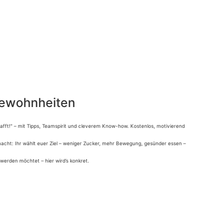
Gewohnheiten
afft!" – mit Tipps, Teamspirit und cleverem Know-how. Kostenlos, motivierend
acht: Ihr wählt euer Ziel – weniger Zucker, mehr Bewegung, gesünder essen –
werden möchtet – hier wird’s konkret.