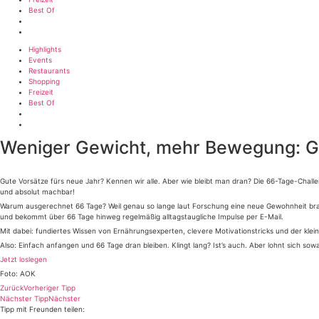
Best Of
Highlights
Events
Restaurants
Shopping
Freizeit
Best Of
Weniger Gewicht, mehr Bewegung: G
Gute Vorsätze fürs neue Jahr? Kennen wir alle. Aber wie bleibt man dran? Die 66-Tage-Chall
und absolut machbar!
Warum ausgerechnet 66 Tage? Weil genau so lange laut Forschung eine neue Gewohnheit brauc
und bekommt über 66 Tage hinweg regelmäßig alltagstaugliche Impulse per E-Mail.
Mit dabei: fundiertes Wissen von Ernährungsexperten, clevere Motivationstricks und der klei
Also: Einfach anfangen und 66 Tage dran bleiben. Klingt lang? Ist’s auch. Aber lohnt sich sow
Jetzt loslegen
Foto: AOK
Zurück
Vorheriger Tipp
Nächster Tipp
Nächster
Tipp mit Freunden teilen: