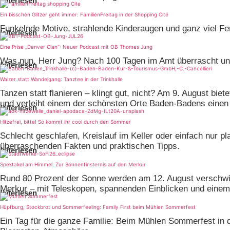
eiterlesen
Ein bisschen Glitzer geht immer: FamilienFreitag in der Shopping Cité
Funkelnde Motive, strahlende Kinderaugen und ganz viel Fer
eiterlesen
Eine Prise „Denver Clan“: Neuer Podcast mit OB Thomas Jung
Was nun, Herr Jung? Nach 100 Tagen im Amt überrascht u
eiterlesen
Walzer statt Wandelgang: Tanztee in der Trinkhalle
Tanzen statt flanieren – klingt gut, nicht? Am 9. August bie
und verleiht einem der schönsten Orte Baden-Badens eine
eiterlesen
Hitzefrei, bitte! So kommt ihr cool durch den Sommer
Schlecht geschlafen, Kreislauf im Keller oder einfach nur p
überraschenden Fakten und praktischen Tipps.
eiterlesen
Spektakel am Himmel: Zur Sonnenfinsternis auf den Merkur
Rund 80 Prozent der Sonne werden am 12. August verschwi
Merkur – mit Teleskopen, spannenden Einblicken und einem
eiterlesen
Hüpfburg, Stockbrot und Sommerfeeling: Family First beim Mühlen Sommerfest
Ein Tag für die ganze Familie: Beim Mühlen Sommerfest in