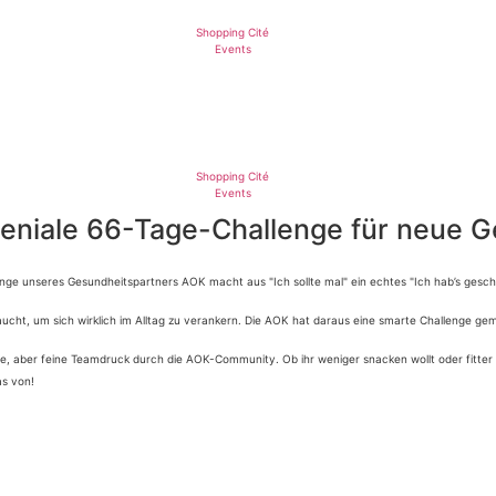
Shopping Cité
Events
Shopping Cité
Events
eniale 66-Tage-Challenge für neue 
enge unseres Gesundheitspartners AOK macht aus "Ich sollte mal" ein echtes "Ich hab’s gesch
ht, um sich wirklich im Alltag zu verankern. Die AOK hat daraus eine smarte Challenge gem
ne, aber feine Teamdruck durch die AOK-Community. Ob ihr weniger snacken wollt oder fitter 
as von!